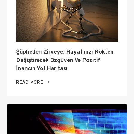
BIRLIKTE
YÜRÜTÜLMESI
Şüpheden Zirveye: Hayatınızı Kökten
Değiştirecek Özgüven Ve Pozitif
İnancın Yol Haritası
ŞÜPHEDEN
READ MORE
ZIRVEYE:
HAYATINIZI
KÖKTEN
DEĞIŞTIRECEK
ÖZGÜVEN
VE
POZITIF