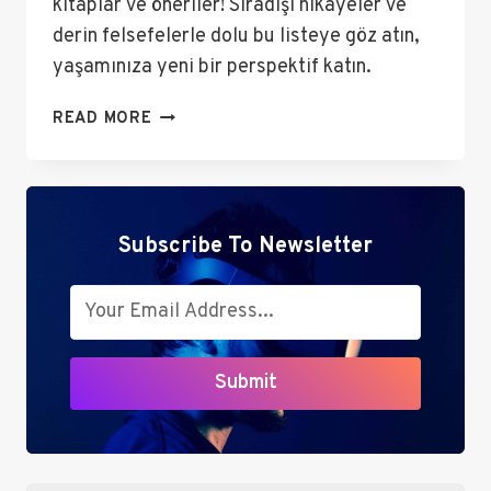
kitaplar ve öneriler! Sıradışı hikayeler ve
derin felsefelerle dolu bu listeye göz atın,
yaşamınıza yeni bir perspektif katın.
HAYATINIZI
READ MORE
DEĞIŞTIRECEK
KITAPLAR
VE
ÖNERILER
Subscribe To Newsletter
Submit