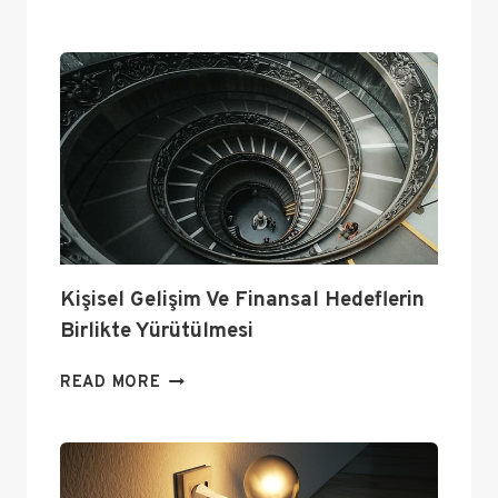
VE
BAŞARI
İÇIN
DISIPLIN
VE
AZIM
Kişisel Gelişim Ve Finansal Hedeflerin
Birlikte Yürütülmesi
KIŞISEL
READ MORE
GELIŞIM
VE
FINANSAL
HEDEFLERIN