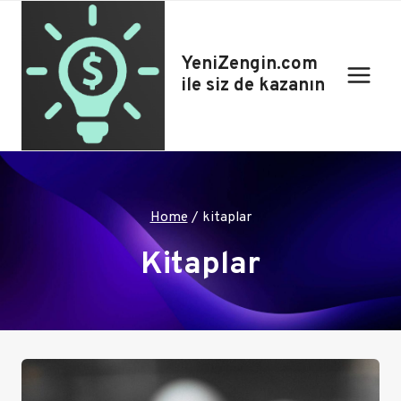
Skip
to
content
YeniZengin.com
ile siz de kazanın
Home
/
kitaplar
Kitaplar